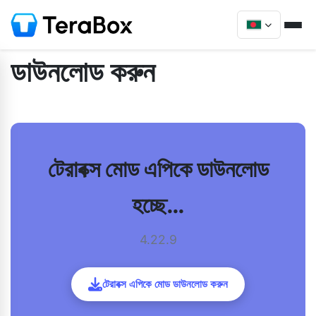
ডাউনলোড করুন
টেরাবক্স মোড এপিকে ডাউনলোড
হচ্ছে…
4.22.9
টেরাবক্স এপিকে মোড ডাউনলোড করুন