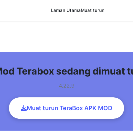
Laman Utama
Muat turun
od Terabox sedang dimuat 
4.22.9
Muat turun TeraBox APK MOD