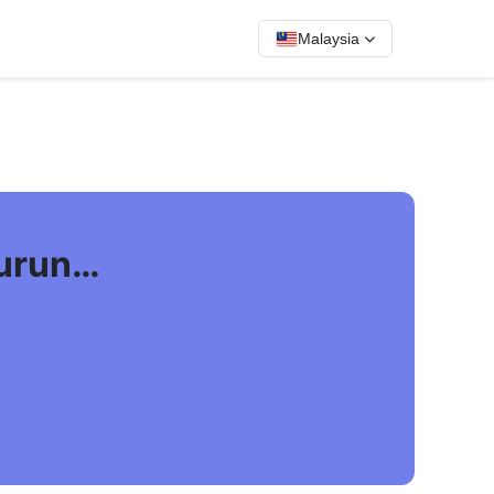
Malaysia
turun…