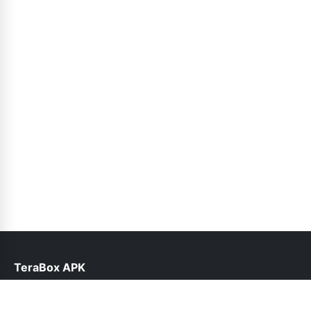
TeraBox APK
help@teraboxapk.pk