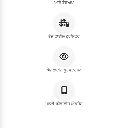
ਆਟੋ ਬੈਕਅੱਪ
ਤੇਜ਼ ਫਾਈਲ ਟ੍ਰਾਂਸਫਰ
ਔਨਲਾਈਨ ਪੂਰਵਦਰਸ਼ਨ
ਮਲਟੀ-ਡੀਵਾਈਸ ਐਕਸੈਸ