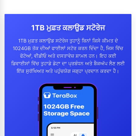
1TB ਮੁਫ਼ਤ ਕਲਾਉਡ ਸਟੋਰੇਜ
1TB ਮੁਫ਼ਤ ਕਲਾਉਡ ਸਟੋਰੇਜ ਤੁਹਾਨੂੰ ਬਿਨਾਂ ਕਿਸੇ ਕੀਮਤ ਦੇ
1024GB ਤੱਕ ਦੀਆਂ ਫਾਈਲਾਂ ਸਟੋਰ ਕਰਨ ਦਿੰਦਾ ਹੈ, ਜਿਸ ਵਿੱਚ
ਫੋਟੋਆਂ, ਵੀਡੀਓ ਅਤੇ ਦਸਤਾਵੇਜ਼ ਸ਼ਾਮਲ ਹਨ। ਇਹ ਕਈ
ਡਿਵਾਈਸਾਂ ਵਿੱਚ ਤੁਹਾਡੇ ਡੇਟਾ ਦਾ ਪ੍ਰਬੰਧਨ ਅਤੇ ਬੈਕਅੱਪ ਲੈਣ ਲਈ
ਇੱਕ ਸੁਰੱਖਿਅਤ ਅਤੇ ਪਹੁੰਚਯੋਗ ਜਗ੍ਹਾ ਪ੍ਰਦਾਨ ਕਰਦਾ ਹੈ।