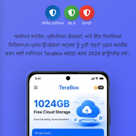
ਸੀਐਮ ਸੁਰੱਖਿਆ
ਬਁਚ ਕੇ
ਮੈਕਾਫੀ
ਅਸੀਮਤ ਸਟੋਰੇਜ, ਪ੍ਰੀਮੀਅਮ ਫੰਕਸ਼ਨਾਂ, ਅਤੇ ਇੱਕ ਨਿਰਵਿਘਨ
ਵਿਗਿਆਪਨ-ਮੁਕਤ ਉਪਭੋਗਤਾ ਅਨੁਭਵ ਨੂੰ ਪੂਰੀ ਤਰ੍ਹਾਂ ਮੁਫ਼ਤ ਅਨਲੌਕ
ਕਰਨ ਲਈ ਨਵੀਨਤਮ TeraBox MOD APK 2026 ਡਾਊਨਲੋਡ ਕਰੋ।