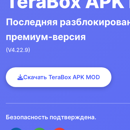
TeraBox APK
Последняя разблокирова
премиум-версия
(V4.22.9)
Скачать TeraBox APK MOD
Безопасность подтверждена.