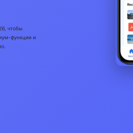
6, чтобы
иум-функции и
но.