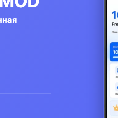
 MOD
нная